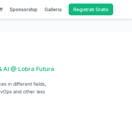
ff
Sponsorship
Galleria
Registrati Gratis
& AI @ Lobra Futura
s in different fields,
evOps and other less